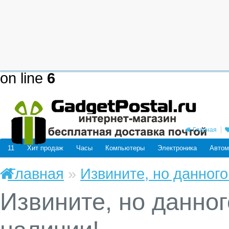
Deprecated
: mysql_connect(): The
be removed in the future: use mysq
/home/users/j/j98593662/domain
on line
6
Главная
11
Хит продаж
Часы
Компьютеры
Электроника
Автом
Главная
»
Извините, но данного
Извините, но данног