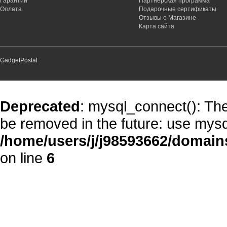
Гарантии
Партнёрская программа
Оплата
Подарочные сертификаты
Отзывы о Магазине
Карта сайта
GadgetPostal
Deprecated
: mysql_connect(): The
be removed in the future: use mysq
/home/users/j/j98593662/domain
on line
6