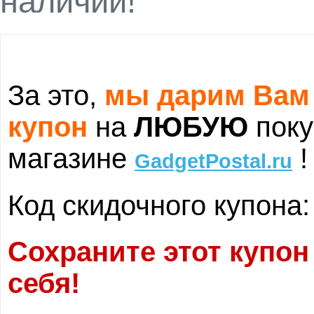
наличии!
За это,
мы дарим Вам
купон
на
ЛЮБУЮ
поку
магазине
!
GadgetPostal.ru
Код скидочного купона
Сохраните этот купон
себя!