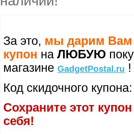
наличии!
За это,
мы дарим Вам
купон
на
ЛЮБУЮ
поку
магазине
!
GadgetPostal.ru
Код скидочного купона
Сохраните этот купон
себя!