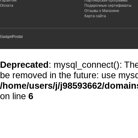
Гарантии
Партнёрская программа
Оплата
Подарочные сертификаты
Отзывы о Магазине
Карта сайта
GadgetPostal
Deprecated
: mysql_connect(): The
be removed in the future: use mysq
/home/users/j/j98593662/domain
on line
6