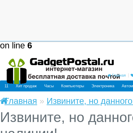
Deprecated
: mysql_connect(): The
be removed in the future: use mysq
/home/users/j/j98593662/domain
on line
6
Главная
11
Хит продаж
Часы
Компьютеры
Электроника
Автом
Главная
»
Извините, но данного
Извините, но данног