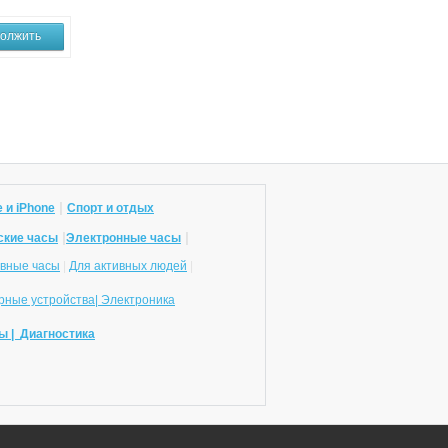
олжить
|
 и iPhone
Спорт и отдых
|
|
ские часы
Электронные часы
вные часы
|
Для активных людей
|
ные устройства|
Электроника
ы |
Диагностика