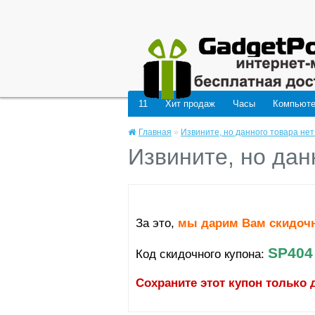
Deprecated
: mysql_connect(): The mysql extension is deprecated and will be remo
11
Хит продаж
Часы
Компьют
Главная
»
Извините, но данного товара нет
Извините, но дан
За это,
мы дарим Вам скидоч
SP404
Код скидочного купона:
Сохраните этот купон только 