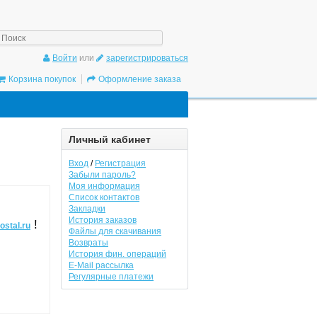
/gadgetpostal.ru/system/database/mysql.php
on line
6
Войти
или
зарегистрироваться
Корзина покупок
Оформление заказа
Личный кабинет
Вход
/
Регистрация
Забыли пароль?
Моя информация
Список контактов
Закладки
История заказов
!
ostal.ru
Файлы для скачивания
Возвраты
История фин. операций
E-Mail рассылка
Регулярные платежи