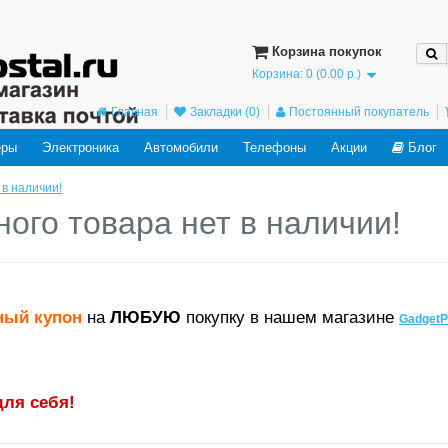
ved in the future: use mysqli or PDO instead in
/home/users/j/j98593662/domains
Корзина покупок
Корзина: 0 (0.00 р.)
Главная
Закладки (0)
Постоянный покупатель
еры
Электроника
Автомобили
Телефоны
Акции
Блог
 в наличии!
ного товара нет в наличии!
ный купон
на
ЛЮБУЮ
покупку в нашем магазине
GadgetP
для себя!