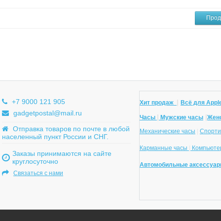
Прод
+7 9000 121 905
|
Хит продаж
Всё для Apple
gadgetpostal@mail.ru
|
|
Часы
Мужские часы
Жен
Отправка товаров по почте в любой
Механические часы
|
Спорти
населенный пункт России и СНГ.
Карманные часы
|
Компьютер
Заказы принимаются на сайте
круглосуточно
Автомобильные аксессуар
Связаться с нами