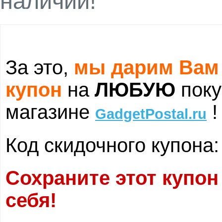
наличии!
За это,
мы дарим Вам
купон
на
ЛЮБУЮ
поку
магазине
!
GadgetPostal.ru
Код скидочного купона
Сохраните этот купон
себя!