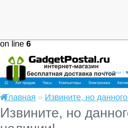
Deprecated
: mysql_connect(): The
be removed in the future: use mysq
/home/users/j/j98593662/domain
on line
6
Главная
11
Хит продаж
Часы
Компьютеры
Электроника
Автом
Главная
»
Извините, но данного
Извините, но данног