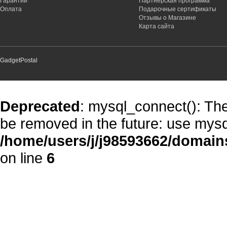
Гарантии
Партнёрская программа
Оплата
Подарочные сертификаты
Отзывы о Магазине
Карта сайта
GadgetPostal
Deprecated
: mysql_connect(): The
be removed in the future: use mysq
/home/users/j/j98593662/domain
on line
6