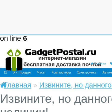
Deprecated
: mysql_connect(): The
be removed in the future: use mysq
/home/users/j/j98593662/domain
on line
6
Главная
11
Хит продаж
Часы
Компьютеры
Электроника
Автом
Главная
»
Извините, но данного
Извините, но данног