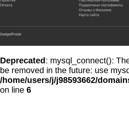
Гарантии
Партнёрская программа
Оплата
Подарочные сертификаты
Отзывы о Магазине
Карта сайта
GadgetPostal
Deprecated
: mysql_connect(): The
be removed in the future: use mysq
/home/users/j/j98593662/domain
on line
6