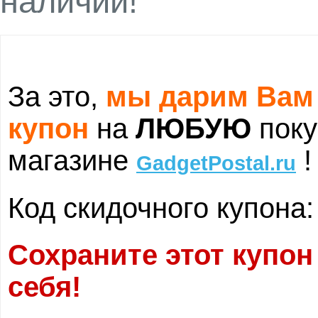
наличии!
За это,
мы дарим Вам
купон
на
ЛЮБУЮ
поку
магазине
!
GadgetPostal.ru
Код скидочного купона
Сохраните этот купон
себя!