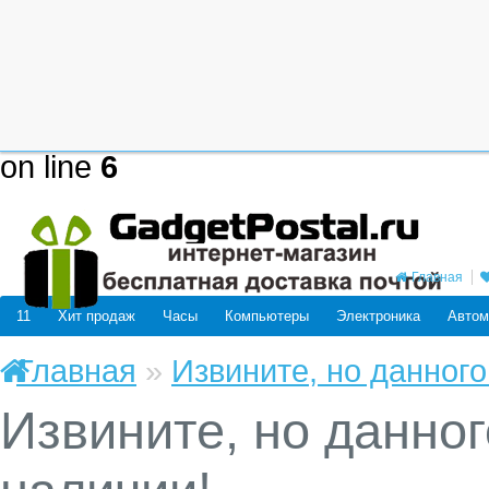
Deprecated
: mysql_connect(): The
be removed in the future: use mysq
/home/users/j/j98593662/domain
on line
6
Главная
11
Хит продаж
Часы
Компьютеры
Электроника
Автом
Главная
»
Извините, но данного
Извините, но данног