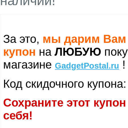
наличии!
За это,
мы дарим Вам
купон
на
ЛЮБУЮ
поку
магазине
!
GadgetPostal.ru
Код скидочного купона
Сохраните этот купон
себя!