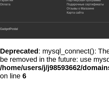
Гарантии
Партнёрская программа
Оплата
Подарочные сертификаты
Отзывы о Магазине
Карта сайта
GadgetPostal
Deprecated
: mysql_connect(): The
be removed in the future: use mysq
/home/users/j/j98593662/domain
on line
6