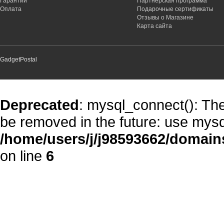
Гарантии
Партнёрская программа
Оплата
Подарочные сертификаты
Отзывы о Магазине
Карта сайта
GadgetPostal
Deprecated
: mysql_connect(): The
be removed in the future: use mysq
/home/users/j/j98593662/domain
on line
6