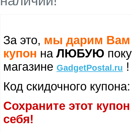
наличии!
За это,
мы дарим Вам
купон
на
ЛЮБУЮ
поку
магазине
!
GadgetPostal.ru
Код скидочного купона
Сохраните этот купон
себя!