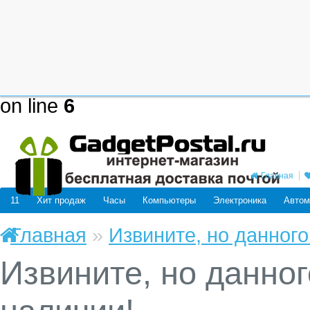
Deprecated
: mysql_connect(): The
be removed in the future: use mysq
/home/users/j/j98593662/domain
on line
6
Главная
11
Хит продаж
Часы
Компьютеры
Электроника
Автом
Главная
»
Извините, но данного
Извините, но данног