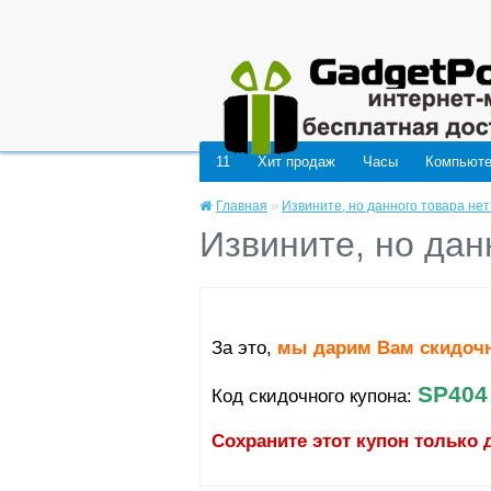
Deprecated
: mysql_connect(): The mysql extension is deprecated and will be remo
11
Хит продаж
Часы
Компьют
Главная
»
Извините, но данного товара нет
Извините, но дан
За это,
мы дарим Вам скидоч
SP404
Код скидочного купона:
Сохраните этот купон только 