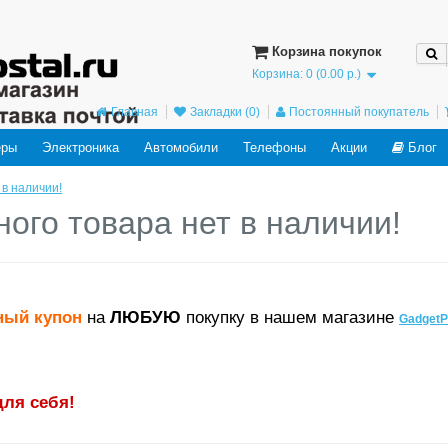
ved in the future: use mysqli or PDO instead in
/home/users/j/j98593662/domains
Корзина покупок
Корзина: 0 (0.00 р.)
Главная
Закладки (0)
Постоянный покупатель
еры
Электроника
Автомобили
Телефоны
Акции
Блог
 в наличии!
ного товара нет в наличии!
ный купон
на
ЛЮБУЮ
покупку в нашем магазине
GadgetP
для себя!