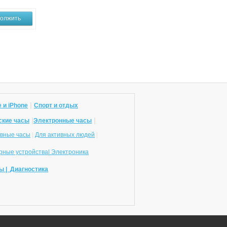
олжить
|
 и iPhone
Спорт и отдых
|
|
ские часы
Электронные часы
вные часы
|
Для активных людей
|
ные устройства|
Электроника
ы |
Диагностика