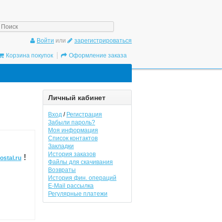
/gadgetpostal.ru/system/database/mysql.php
on line
6
Войти
или
зарегистрироваться
Корзина покупок
Оформление заказа
Личный кабинет
Вход
/
Регистрация
Забыли пароль?
Моя информация
Список контактов
Закладки
История заказов
!
ostal.ru
Файлы для скачивания
Возвраты
История фин. операций
E-Mail рассылка
Регулярные платежи