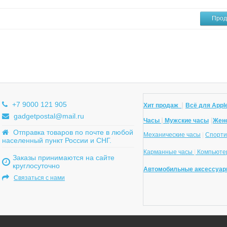
Прод
+7 9000 121 905
|
Хит продаж
Всё для Apple
gadgetpostal@mail.ru
|
|
Часы
Мужские часы
Жен
Отправка товаров по почте в любой
Механические часы
|
Спорти
населенный пункт России и СНГ.
Карманные часы
|
Компьютер
Заказы принимаются на сайте
круглосуточно
Автомобильные аксессуар
Связаться с нами