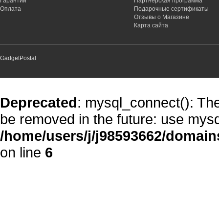
Гарантии
Партнёрская программа
Оплата
Подарочные сертификаты
Отзывы о Магазине
Карта сайта
GadgetPostal
Deprecated
: mysql_connect(): The
be removed in the future: use mysq
/home/users/j/j98593662/domain
on line
6