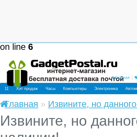
Deprecated
: mysql_connect(): The
be removed in the future: use mysq
/home/users/j/j98593662/domain
on line
6
Главная
11
Хит продаж
Часы
Компьютеры
Электроника
Автом
Главная
»
Извините, но данного
Извините, но данног