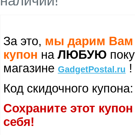
наличии!
За это,
мы дарим Вам
купон
на
ЛЮБУЮ
поку
магазине
!
GadgetPostal.ru
Код скидочного купона
Сохраните этот купон
себя!