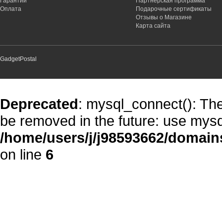
Гарантии
Партнёрская программа
Оплата
Подарочные сертификаты
Отзывы о Магазине
Карта сайта
GadgetPostal
Deprecated
: mysql_connect(): The
be removed in the future: use mysq
/home/users/j/j98593662/domain
on line
6