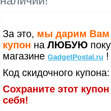
наличии!
За это,
мы дарим Вам
купон
на
ЛЮБУЮ
поку
магазине
!
GadgetPostal.ru
Код скидочного купона
Сохраните этот купон
себя!