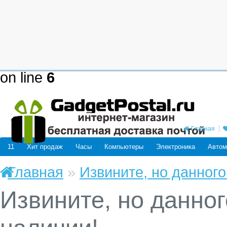
Deprecated
: mysql_connect(): The
be removed in the future: use mysq
/home/users/j/j98593662/domain
on line
6
Главная
11
Хит продаж
Часы
Компьютеры
Электроника
Автом
Главная
»
Извините, но данного
Извините, но данног