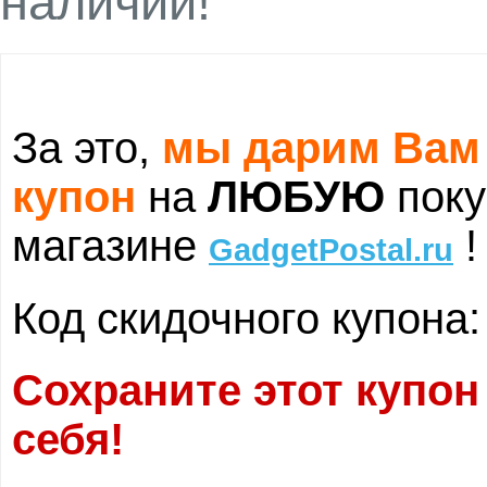
наличии!
За это,
мы дарим Вам
купон
на
ЛЮБУЮ
поку
магазине
!
GadgetPostal.ru
Код скидочного купона
Сохраните этот купон
себя!