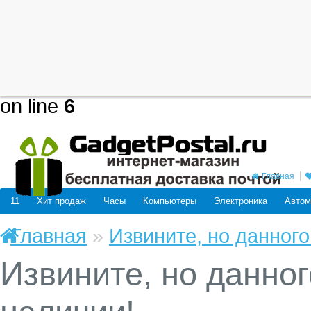
Deprecated
: mysql_connect(): The
be removed in the future: use mysq
/home/users/j/j98593662/domain
on line
6
Главная
11
Хит продаж
Часы
Компьютеры
Электроника
Автом
Главная
»
Извините, но данного
Извините, но данног