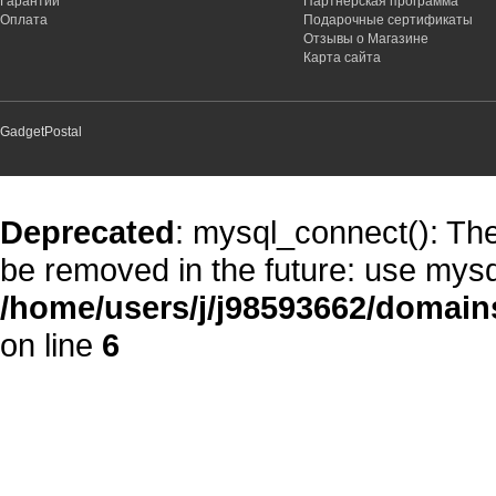
Гарантии
Партнёрская программа
Оплата
Подарочные сертификаты
Отзывы о Магазине
Карта сайта
GadgetPostal
Deprecated
: mysql_connect(): The
be removed in the future: use mysq
/home/users/j/j98593662/domain
on line
6