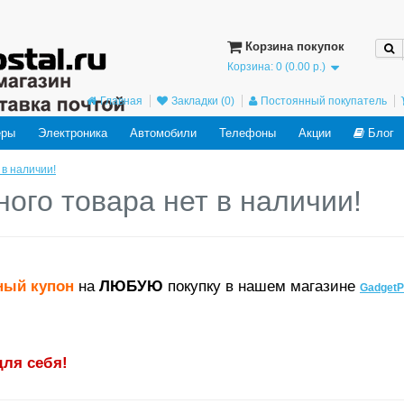
ved in the future: use mysqli or PDO instead in
/home/users/j/j98593662/domains
Корзина покупок
Корзина: 0 (0.00 р.)
Главная
Закладки (0)
Постоянный покупатель
еры
Электроника
Автомобили
Телефоны
Акции
Блог
 в наличии!
ного товара нет в наличии!
ный купон
на
ЛЮБУЮ
покупку в нашем магазине
GadgetP
для себя!