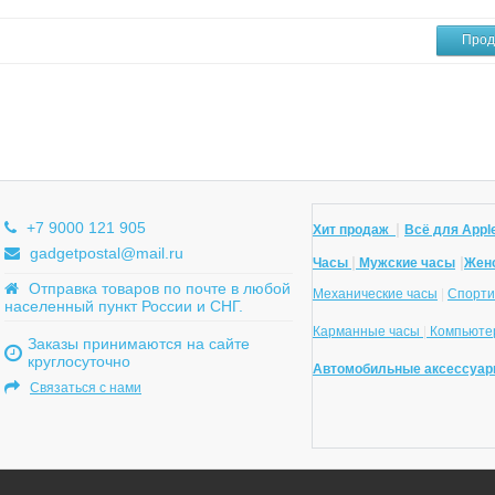
Прод
+7 9000 121 905
|
Хит продаж
Всё для Apple
gadgetpostal@mail.ru
|
|
Часы
Мужские часы
Жен
Отправка товаров по почте в любой
Механические часы
|
Спорти
населенный пункт России и СНГ.
Карманные часы
|
Компьютер
Заказы принимаются на сайте
круглосуточно
Автомобильные аксессуар
Связаться с нами