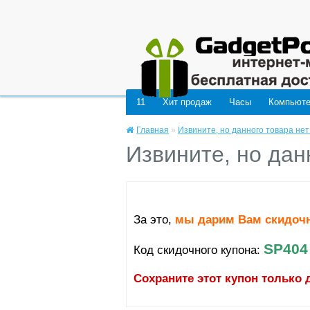
Deprecated
: mysql_connect(): The mysql extension is deprecated and will be remo
11
Хит продаж
Часы
Компьют
Главная
»
Извините, но данного товара нет
Извините, но дан
За это,
мы дарим Вам скидоч
SP404
Код скидочного купона:
Сохраните этот купон только 