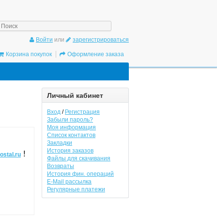
/gadgetpostal.ru/system/database/mysql.php
on line
6
Войти
или
зарегистрироваться
Корзина покупок
Оформление заказа
Личный кабинет
Вход
/
Регистрация
Забыли пароль?
Моя информация
Список контактов
Закладки
История заказов
!
ostal.ru
Файлы для скачивания
Возвраты
История фин. операций
E-Mail рассылка
Регулярные платежи