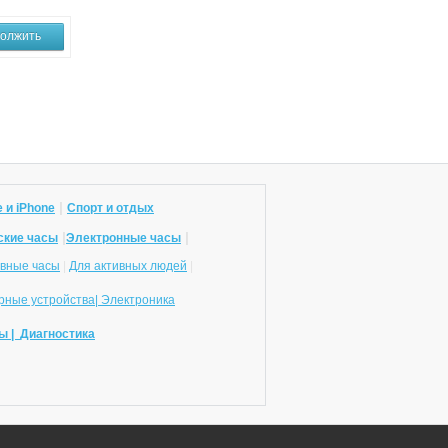
олжить
|
 и iPhone
Спорт и отдых
|
|
ские часы
Электронные часы
вные часы
|
Для активных людей
|
ные устройства|
Электроника
ы |
Диагностика