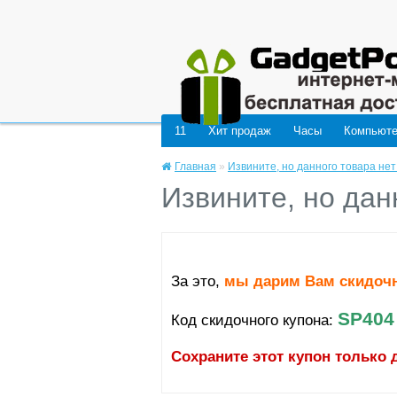
Deprecated
: mysql_connect(): The mysql extension is deprecated and will be remo
11
Хит продаж
Часы
Компьют
Главная
»
Извините, но данного товара нет
Извините, но дан
За это,
мы дарим Вам скидоч
SP404
Код скидочного купона:
Сохраните этот купон только 