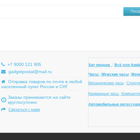
Прод
+7 9000 121 905
|
Хит продаж
Всё для Apple
gadgetpostal@mail.ru
|
|
Часы
Мужские часы
Жен
Отправка товаров по почте в любой
Механические часы
|
Спорти
населенный пункт России и СНГ.
Карманные часы
|
Компьютер
Заказы принимаются на сайте
круглосуточно
Автомобильные аксессуар
Связаться с нами