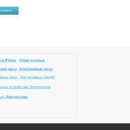
олжить
|
 и iPhone
Спорт и отдых
|
|
ские часы
Электронные часы
вные часы
|
Для активных людей
|
ные устройства|
Электроника
ы |
Диагностика