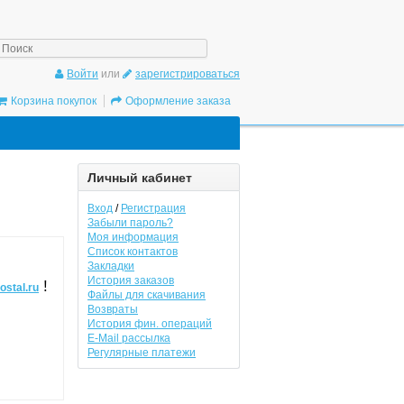
/gadgetpostal.ru/system/database/mysql.php
on line
6
Войти
или
зарегистрироваться
Корзина покупок
Оформление заказа
Личный кабинет
Вход
/
Регистрация
Забыли пароль?
Моя информация
Список контактов
Закладки
История заказов
!
ostal.ru
Файлы для скачивания
Возвраты
История фин. операций
E-Mail рассылка
Регулярные платежи