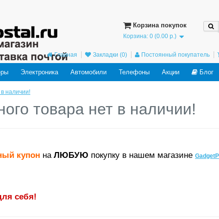
ved in the future: use mysqli or PDO instead in
/home/users/j/j98593662/domains
Корзина покупок
Корзина: 0 (0.00 р.)
Главная
Закладки (0)
Постоянный покупатель
еры
Электроника
Автомобили
Телефоны
Акции
Блог
 в наличии!
ного товара нет в наличии!
ный купон
на
ЛЮБУЮ
покупку в нашем магазине
GadgetP
для себя!