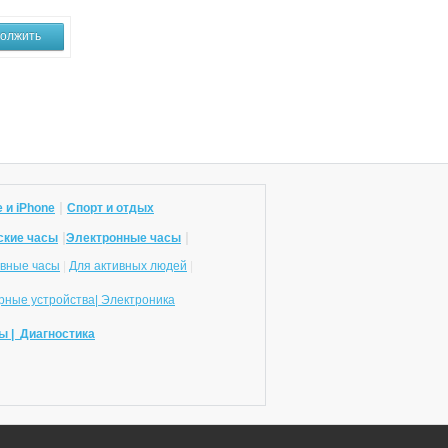
олжить
|
 и iPhone
Спорт и отдых
|
|
ские часы
Электронные часы
вные часы
|
Для активных людей
|
ные устройства|
Электроника
ы |
Диагностика