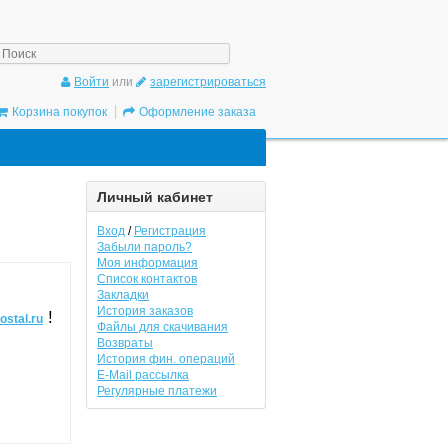
/gadgetpostal.ru/system/database/mysql.php
on line
6
Войти
или
зарегистрироваться
Корзина покупок
Оформление заказа
Личный кабинет
Вход
/
Регистрация
Забыли пароль?
Моя информация
Список контактов
Закладки
История заказов
!
ostal.ru
Файлы для скачивания
Возвраты
История фин. операций
E-Mail рассылка
Регулярные платежи