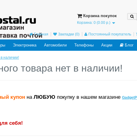
ved in the future: use mysqli or PDO instead in
/home/users/j/j98593662/domains
Корзина покупок
Корзина: 0 (0.00 р.)
Главная
Закладки (0)
Постоянный покупатель
еры
Электроника
Автомобили
Телефоны
Акции
Блог
 в наличии!
ного товара нет в наличии!
ный купон
на
ЛЮБУЮ
покупку в нашем магазине
GadgetP
для себя!