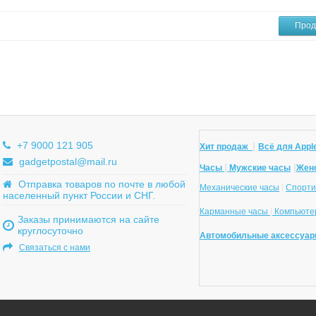
Прод
+7 9000 121 905
|
Хит продаж
Всё для Apple
gadgetpostal@mail.ru
|
|
Часы
Мужские часы
Жен
Отправка товаров по почте в любой
Механические часы
|
Спорти
населенный пункт России и СНГ.
Карманные часы
|
Компьютер
Заказы принимаются на сайте
круглосуточно
Автомобильные аксессуар
Связаться с нами