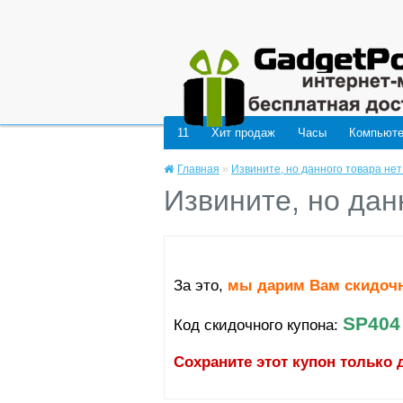
Deprecated
: mysql_connect(): The mysql extension is deprecated and will be remo
11
Хит продаж
Часы
Компьют
Главная
»
Извините, но данного товара нет
Извините, но дан
За это,
мы дарим Вам скидоч
SP404
Код скидочного купона:
Сохраните этот купон только 