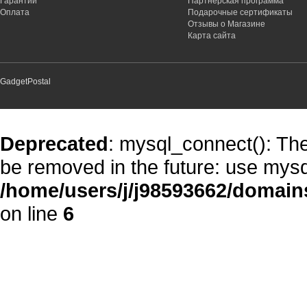
Гарантии
Партнёрская программа
Оплата
Подарочные сертификаты
Отзывы о Магазине
Карта сайта
GadgetPostal
Deprecated
: mysql_connect(): The
be removed in the future: use mysq
/home/users/j/j98593662/domain
on line
6