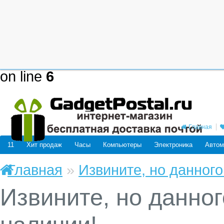
Deprecated
: mysql_connect(): The
be removed in the future: use mysq
/home/users/j/j98593662/domain
on line
6
Главная
11
Хит продаж
Часы
Компьютеры
Электроника
Автом
Главная
»
Извините, но данного
Извините, но данног