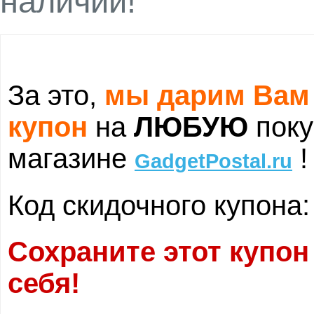
наличии!
За это,
мы дарим Вам
купон
на
ЛЮБУЮ
поку
магазине
!
GadgetPostal.ru
Код скидочного купона
Сохраните этот купон
себя!