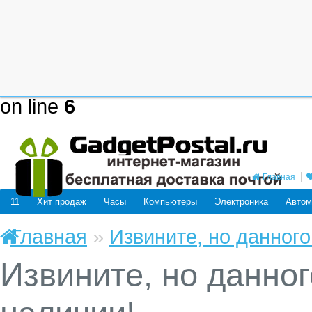
Deprecated
: mysql_connect(): The
be removed in the future: use mysq
/home/users/j/j98593662/domain
on line
6
Главная
11
Хит продаж
Часы
Компьютеры
Электроника
Автом
Главная
»
Извините, но данного
Извините, но данног