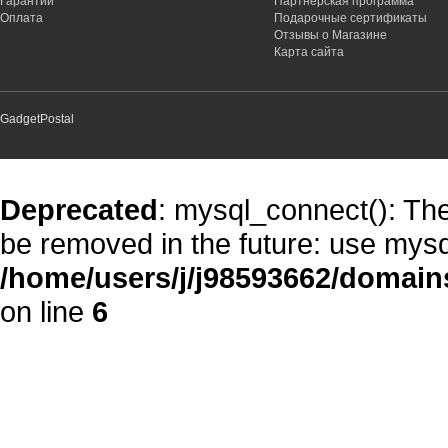
Гарантии
Партнёрская программа
Оплата
Подарочные сертификаты
Отзывы о Магазине
Карта сайта
GadgetPostal
Deprecated
: mysql_connect(): The
be removed in the future: use mysq
/home/users/j/j98593662/domain
on line
6