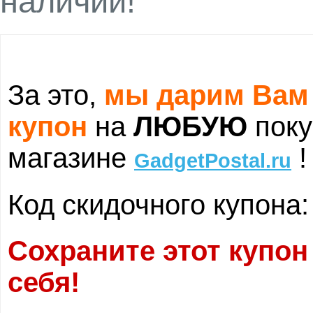
наличии!
За это,
мы дарим Вам
купон
на
ЛЮБУЮ
поку
магазине
!
GadgetPostal.ru
Код скидочного купона
Сохраните этот купон
себя!