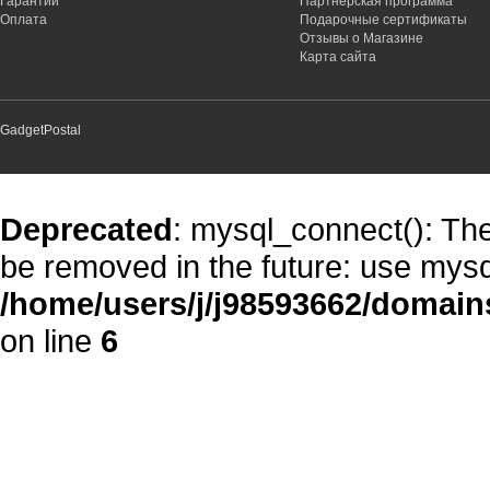
Гарантии
Партнёрская программа
Оплата
Подарочные сертификаты
Отзывы о Магазине
Карта сайта
GadgetPostal
Deprecated
: mysql_connect(): The
be removed in the future: use mysq
/home/users/j/j98593662/domain
on line
6