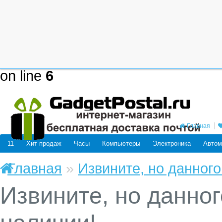
Deprecated
: mysql_connect(): The
be removed in the future: use mysq
/home/users/j/j98593662/domain
on line
6
Главная
11
Хит продаж
Часы
Компьютеры
Электроника
Автом
Главная
»
Извините, но данного
Извините, но данног