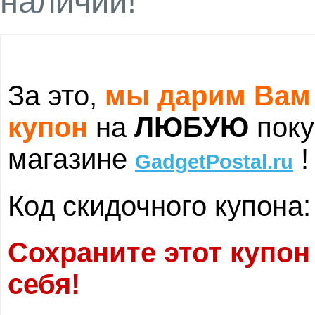
наличии!
За это,
мы дарим Вам
купон
на
ЛЮБУЮ
поку
магазине
!
GadgetPostal.ru
Код скидочного купона
Сохраните этот купон
себя!