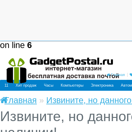
Deprecated
: mysql_connect(): The
be removed in the future: use mysq
/home/users/j/j98593662/domain
on line
6
Главная
11
Хит продаж
Часы
Компьютеры
Электроника
Автом
Главная
»
Извините, но данного
Извините, но данног