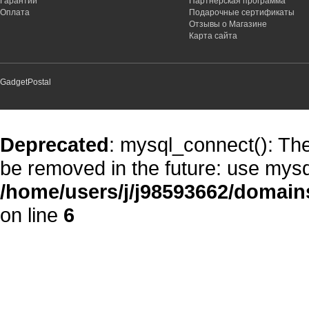
Гарантии
Партнёрская программа
Оплата
Подарочные сертификаты
Отзывы о Магазине
Карта сайта
GadgetPostal
Deprecated
: mysql_connect(): The
be removed in the future: use mysq
/home/users/j/j98593662/domain
on line
6