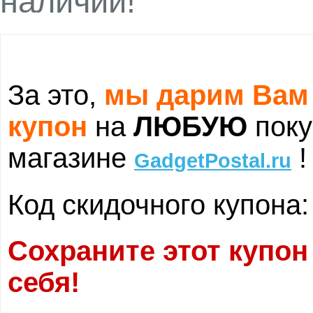
наличии!
За это,
мы дарим Вам
купон
на
ЛЮБУЮ
поку
магазине
!
GadgetPostal.ru
Код скидочного купона
Сохраните этот купон
себя!