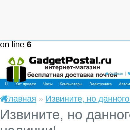
Deprecated
: mysql_connect(): The
be removed in the future: use mysq
/home/users/j/j98593662/domain
on line
6
Главная
11
Хит продаж
Часы
Компьютеры
Электроника
Автом
Главная
»
Извините, но данного
Извините, но данног