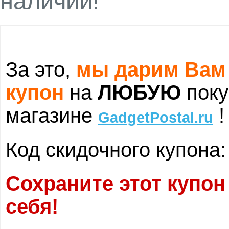
наличии!
За это,
мы дарим Вам
купон
на
ЛЮБУЮ
поку
магазине
!
GadgetPostal.ru
Код скидочного купона
Сохраните этот купон
себя!