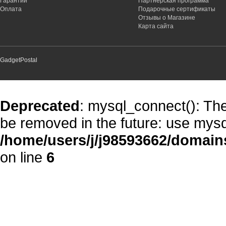
Гарантии
Партнёрская программа
Оплата
Подарочные сертификаты
Отзывы о Магазине
Карта сайта
GadgetPostal
Deprecated
: mysql_connect(): The
be removed in the future: use mysq
/home/users/j/j98593662/domain
on line
6