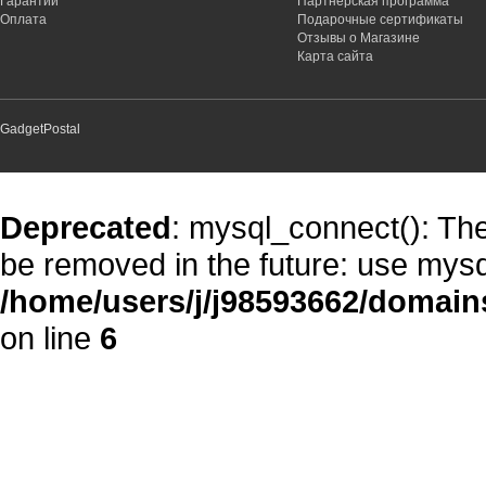
Гарантии
Партнёрская программа
Оплата
Подарочные сертификаты
Отзывы о Магазине
Карта сайта
GadgetPostal
Deprecated
: mysql_connect(): The
be removed in the future: use mysq
/home/users/j/j98593662/domain
on line
6