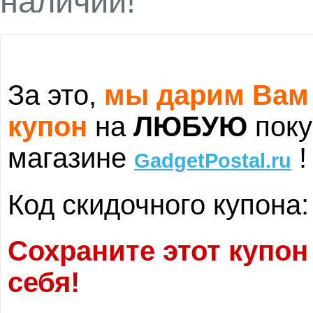
наличии!
За это,
мы дарим Вам
купон
на
ЛЮБУЮ
поку
магазине
!
GadgetPostal.ru
Код скидочного купона
Сохраните этот купон
себя!