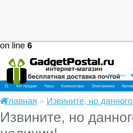
Deprecated
: mysql_connect(): The
be removed in the future: use mysq
/home/users/j/j98593662/domain
on line
6
Главная
11
Хит продаж
Часы
Компьютеры
Электроника
Автом
Главная
»
Извините, но данного
Извините, но данног